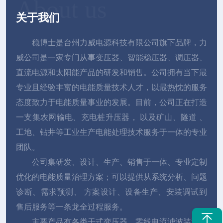
About us
关于我们
稳博士是台州力威电源科技有限公司旗下品牌，力
威公司是一家专门从事变压器、智能稳压器、调压器、
直流电源和太阳能产品的研发和销售。公司拥有当下最
专业且经验丰富的电能质量技术人才，以最热忱的服务
态度致力于电能质量事业的发展。目前，公司正在打造
一支集农网输电、充电桩升压器， 以及矿山、隧道 、
工地、钻井等工业生产电能处理技术服务于一体的专业
团队。
公司集研发、设计、生产、销售于一体、专业定制
优化的电能质量治理方案；可以提供从系统分析、问题
诊断、需求预测、 方案设计、设备生产、安装调试到
售后服务等一条龙全过程服务。
主要产品有各类干式变压器、零线电流滤波装置、