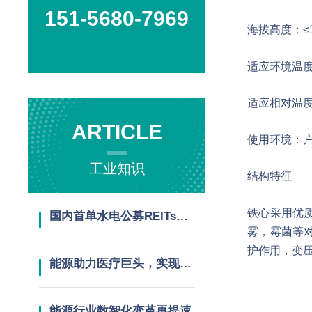
151-5680-7969
海拔高度：≤1
适应环境温度：
适应相对温度：
ARTICLE
使用环境：
工业知识
结构特征
铁心采用优
国内首单水电公募REITs项目获批
雾，霉菌等
护作用，变
能源助力医疗巨头，实现绿色发展
能源行业数智化变革再提速